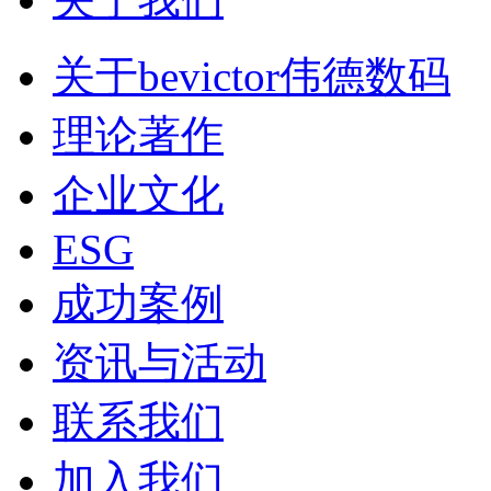
关于bevictor伟德数码
理论著作
企业文化
ESG
成功案例
资讯与活动
联系我们
加入我们