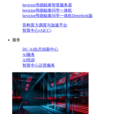
bevictor伟德鲲泰智算服务器
bevictor伟德鲲泰问学一体机
bevictor伟德鲲泰问学一体机DeepSeek版
异构算力调度与加速平台
智算中心(AICC)
服务
DC·AI生态创新中心
AI服务
AI培训
智算中心运营服务