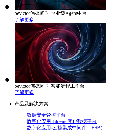
bevictor伟德问学 企业级Agent中台
了解更多
bevictor伟德问学 智能流程工作台
了解更多
产品及解决方案
数据安全管控平台
数字化应用-Bluenic客户数据平台
数字化应用-云捷集成中间件（ESB）