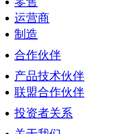
零售
运营商
制造
合作伙伴
产品技术伙伴
联盟合作伙伴
投资者关系
关于我们