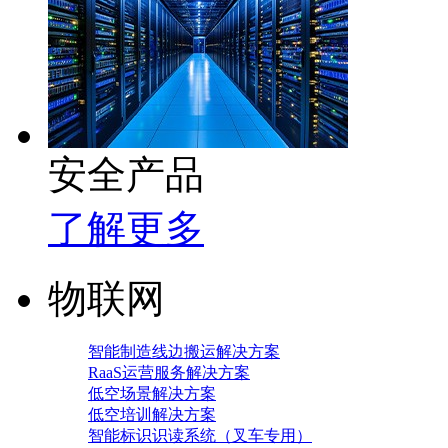
安全产品
了解更多
物联网
智能制造线边搬运解决方案
RaaS运营服务解决方案
低空场景解决方案
低空培训解决方案
智能标识识读系统（叉车专用）