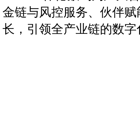
金链与风控服务、伙伴赋
长，引领全产业链的数