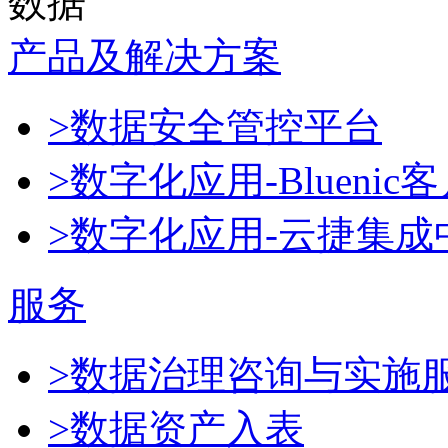
数据
产品及解决方案
>数据安全管控平台
>数字化应用-Blueni
>数字化应用-云捷集成
服务
>数据治理咨询与实施
>数据资产入表