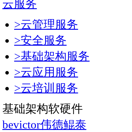
云服务
>云管理服务
>安全服务
>基础架构服务
>云应用服务
>云培训服务
基础架构软硬件
bevictor伟德鲲泰