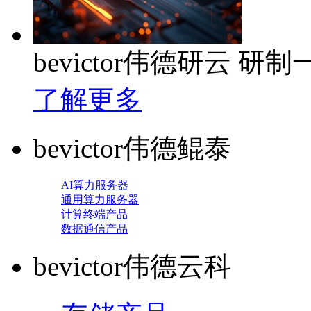
bevictor伟德研云
了解更多
bevictor伟德鲲泰
AI算力服务器
通用算力服务器
计算终端产品
数据通信产品
bevictor伟德云科