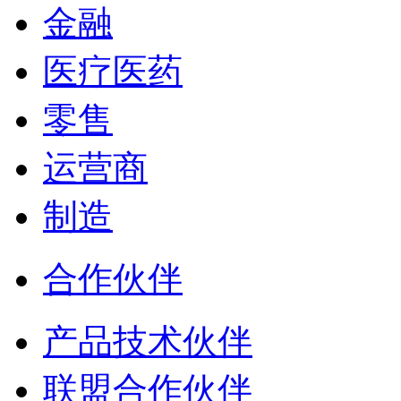
金融
医疗医药
零售
运营商
制造
合作伙伴
产品技术伙伴
联盟合作伙伴