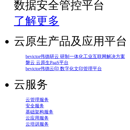
数据安全管控平台
了解更多
云原生产品及应用平台
bevictor伟德研云 研制一体化工业互联网解决方案
磐云 云原生PaaS平台
bevictor伟德云印 数字化文印管理平台
云服务
云管理服务
安全服务
基础架构服务
云应用服务
云培训服务