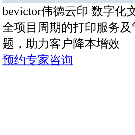
bevictor伟德云印 数
全项目周期的打印服务及管
题，助力客户降本增效
预约专家咨询