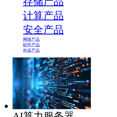
存储产品
计算产品
安全产品
网络产品
软件产品
外设产品
AI算力服务器