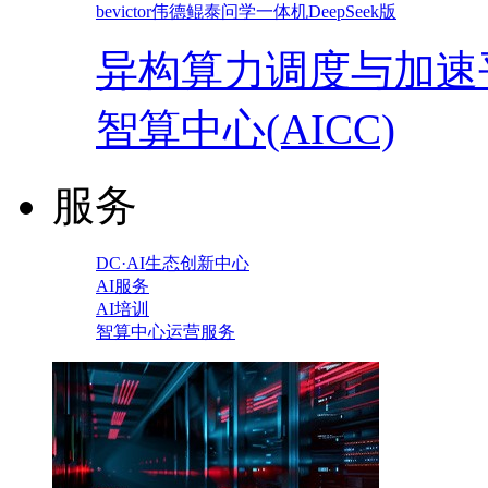
bevictor伟德鲲泰问学一体机DeepSeek版
异构算力调度与加速
智算中心(AICC)
服务
DC·AI生态创新中心
AI服务
AI培训
智算中心运营服务