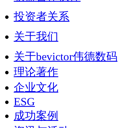
投资者关系
关于我们
关于bevictor伟德数码
理论著作
企业文化
ESG
成功案例